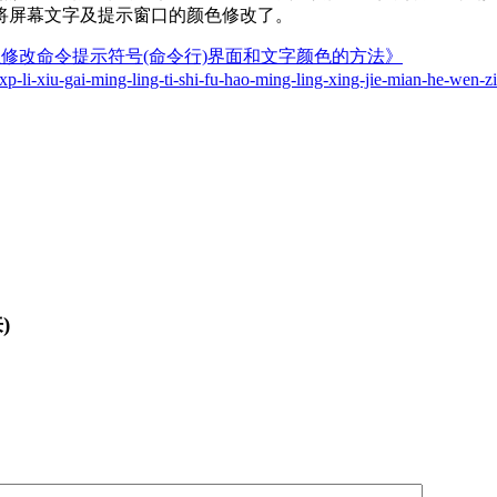
将屏幕文字及提示窗口的颜色修改了。
 XP里修改命令提示符号(命令行)界面和文字颜色的方法》
p-li-xiu-gai-ming-ling-ti-shi-fu-hao-ming-ling-xing-jie-mian-he-wen-zi
)