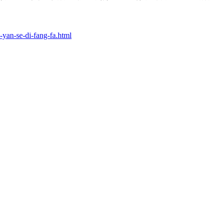
-yan-se-di-fang-fa.html