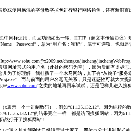
或使用易混的字母数字掉包进行银行网络钓鱼，还有漏洞百出的“%
同样适用，而且功能如出一辙。HTTP（超文本传输协议）规定了我URL
Name：Password”，意为“用户名：密码”，属于可选项。
hu.com@x2009.net/chengxu/jincheng/jinchengWe
是个写成搜狐网址形式的用户名（此处的密码为空），因为后面有＠标
/jinchengWebProg.exe”（这儿为了好理解，我杜撰了一个木马网站
cheng/jinchengWebProg.exe”，而与前面的用户名毫无关系，
fg＠
www.sohu.com
”之类的地址再回车试试，还是照样儿进入搜
xxx”（x表示一个十进制数码），例如“61.135.132.12”。
tp://61.135.132.12”的结果完全一样，都是访问搜狐网站，因为61.1
，因为仍然打开了搜狐网站！
5.132.12”呢？其实我刚才已经暗示过大家了，四位点分十进制形式的I