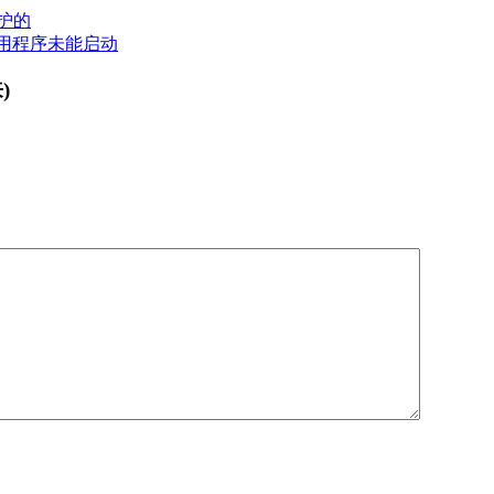
护的
应用程序未能启动
)