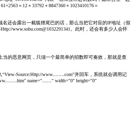
3＝12＋33792＋8847360＋1023410176＝
xe”。如果说这种字母域名还会露出一截狐狸尾巴的话，那么当把它对应的IP地址（假
//www.sohu.com@1032291341。此时，还会有多少人会怀
人上当的恶意网页，只须一个最简单的招数即可奏效，那就是查
Source:Http://www.…….com”并回车，系统就会调用记
name="……" width="0" height="0"