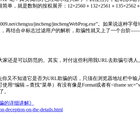
数制的按权展开：12×2560＋132×2561＋135×2562＋61×256
.net/chengxu/jincheng/jinchengWebProg.e
1341，再结合＠标志过滤用户的解析，欺骗性就又上了一个台阶——Http:
大家还是可以防范的。其实，对付这些利用我URL去欺骗引诱
。
先你又不知道它是否为URL欺骗的话，只须在浏览器地址栏中输入“View-
）有没有像是Format或者有<iframe src="ww.…….htm" 
问了。
欺骗的详细讲解》
n-deception-on-the-details.html