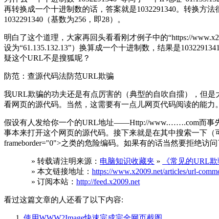
再转换成一个十进制数的话，答案就是1032291340。转换方法很简单，就是
1032291340（基数为256，即28）。
明白了这个道理，大家再回头看看刚才例子中的“https://www.x2009
设为“61.135.132.13”）换算成一个十进制数，结果是103229
疑这个URL不是搜狐呢？
防范：查源代码法防范URL欺骗
我URL欺骗的功夫还是有点厉害的（典型的自吹自擂），但是
看网页的源代码。当然，这需要有一点儿网页代码阅读的能力
假设有人发给你一个的URL地址——Http://www.…….com而事
事本来打开这个网页的源代码。接下来就是在其中搜索一下（可使用“编辑→查找”菜单
frameborder="0">之类的危险编码。如果有的话当然要拒绝访
» 转载请注明来源：
电脑知识收藏夹
»
《常见的URL
» 本文链接地址：
https://www.x2009.net/articles/url-commo
» 订阅本站：
http://feed.x2009.net
看过这篇文章的人还看了以下内容:
使用WWW2Image快速完成完全网页截图