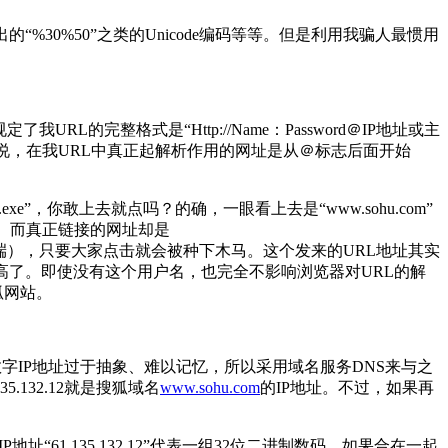
30%50”之类的Unicode编码等等。但是利用我骗人最惯用
的完整格式是“Http://Name：Password＠IP地址或主
也就是说，在我URL中真正起解析作用的网址是从＠标志后面开始
bProg.exe”，你敢上去就点吗？的确，一眼看上去是“www.sohu.com”
志。而真正链接的网址却是
，其下有“灰鸽子”服务端），只要大家点击就会被种下木马。这个发来的URL地址其实
只是迷惑性可就大大提高了。即使没有这个用户名，也完全不影响浏览器对URL的解
狐网站。
因为纯粹的数字IP地址过于抽象、难以记忆，所以采用域名服务DNS来与之
35.132.12就是搜狐域名
www.sohu.com
的IP地址。不过，如果再
P地址“61.135.132.12”代表一组32位二进制数码，如果合在一起