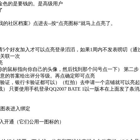
。金色的是要钱的。是高级用户
了
《我的社区档案》点进去--按“点亮图标”就马上点亮了。
）要邀请5个好友加入才可以点亮登录滔滔，如果1周内不发表唠叨
新关联一次
亮
是把你的鼠标指向你自己的头像，然后找到那个问号点一下） 第二
满意的答案给出评分等级。再点确定即可点亮
份证验证，银行卡验证都可以）（红拍）去申请一个店铺就可以亮
载） 只要使用手机登录QQ2007 BATE 1以一版本在上面发
机图表进入绑定
点图标进入开通（它们公用一图标的）