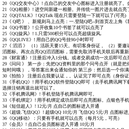
20《QQ交友中心》! 点自己的交友中心图标进入注册就亮了
21《QQ相册》! 进空间新建一相册。并传统一图片进去就点亮
22《QQTALK》! QQTalk 现在只需要登陆一下就可以了(可亮)
23《 Q吧 》 、新规则马上点亮：一.登陆Q吧--到首页左上角
24《QQ书签》! 公开收集10个书签了就可以点亮了
25《QQ旋风》! 1.只需500积分可以点亮超级旋风.
26《QQLIVE》! 用自己的QQ号挂90小时即可
27《 滔滔 》 （1）活跃天要15天。有叨客身份证 。（2
滔图标。再次点亮QQ滔滔图标，需要先取消手机关联后再重
28《财富通》! 注册后冲入1分钱。或者交易成功一次后即可点
29《问问 》 第一步：先把QQ资料里的那个问号点开（就
短时间哦 ），等答案出来会通知你的 第三步：然后选一个你
30《拍拍 》 注册后点我要认证，。认证完了即可点亮（身
31《手机QQ》! 用手机QQ软件登陆QQ即可（去手机腾讯网下
选择注销再退出就可以了。
32《手机腾讯网》! 手机登陆手机腾讯网即可。
33《手机绑定》! 用手机绑定成功后即可点亮图标。点银色手
34《短信超人》! 12元/月 点自己的图标进入开通
35《超级.飞信QQ》! 超级QQ 10元/月 飞信QQ 5元/月 
36《QQ移动》：只要有手机就可以点亮（每月5元，可亮）
37《会员》! 点自己会员图标进入开通 10元/月