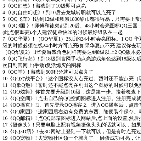
3《QQ幻想》! 游戏到了10级即可点亮
4《QQ自由幻想》! 到10后去龙城转职就可以点亮了
5《QQ飞车》!达到12级和积累1800酷币都很容易，只需要
6《QQ3国 》! 师傅和徒弟都到20后。48小时会亮图标QQ三
(此点很重要).个人建议徒弟快20的时候最好组队在一起
7《QQ华夏》! （QQ华夏1）25后的24小时会亮图标。1 QQ 华
级的时候必须在线24小时方可点亮(如果华夏点不亮 建议你去玩
（QQ华夏2） 1华夏游戏角色同样需要达到8级以上2 QQ版
8《QQ飞行岛》! 到18级到官网手动点亮游戏角色达到18
次日到官网上(手动)复活熄灭的图标
9《QQ堂》! 游戏到500积分就可以点亮了
10《QQ对战平台》! 这个图标没人点亮过。暂时还不能点亮
11《Q歌Q魅》! 暂时还不能点亮在刚出这个图标的时候可
12《QQ炫舞》你首先要升级到10级，这是第一步。接着检查下你
13《QQ空间》! 点击自己的QQ空间图标进入注册。注册完成
14《QQ播克》!1、首先登录QQ播客 2、进入QQ播客后，
15《QQ家园》! 进家园后右边有免费的东西。随便装个保存
16《QQ邮箱》! 点QQ邮箱图标进入网站后,点上面的设置,然
17《摄像头》! 只要电脑上配有视频摄像头头的话就可以，
18《QQ3D绣》! 去3D网站上登陆一下就可以，但是有时点
19《QQ宠物》! 去宠物社区领一个就亮了， 砸蛋成功可亮，