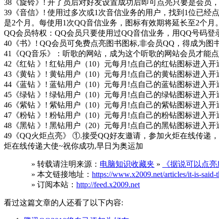
38《旋铃》! 开了员后对好友设置成功后即可点亮只要是会员
39《音信》! 使用过多次或1次音信业务的用户，找到1位已
是2个月。每使用1次QQ音信业务，图标有效期将延长至2个月
QQ会员特权：QQ会员只要使用过QQ音信业务，用QQ号码
40《书》! QQ会员可免费点亮图书图标,非会员QQ，得成为图
41《QQ音乐》：听歌的网站，成为这个听歌的网站会员才能点
42《红钻 》! 红钻用户（10）元每月!点自己的红钻图标进入开
43《黄钻 》! 黄钻用户（10）元每月!点自己的黄钻图标进入开
44《蓝钻 》! 蓝钻用户（10）元每月!点自己的蓝钻图标进入开
45《绿钻 》! 绿钻用户（10）元每月!点自己的绿钻图标进入开
46《紫钻 》! 紫钻用户（10）元每月!点自己的紫钻图标进入开
47《粉钻 》! 粉钻用户（10）元每月!点自己的粉钻图标进入开
48《黑钻 》! 黑钻用户（20）元每月!点自己的黑钻图标进入开
49《QQ火炬点亮》 ①.接受QQ好友邀请，参加火炬在线传递
炬在线传递大使~祝你成功,早日为奥运加
» 转载请注明来源：
电脑知识收藏夹
»
《据说可以点亮
» 本文链接地址：
https://www.x2009.net/articles/it-is-said-
» 订阅本站：
http://feed.x2009.net
看过这篇文章的人还看了以下内容: