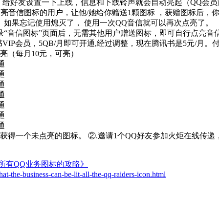
， 给好友设置一下上线，信息和下线铃声就会自动亮起（QQ会员
经点亮音信图标的用户，让他/她给你赠送1颗图标 ，获赠图标后，
。如果忘记使用熄灭了， 使用一次QQ音信就可以再次点亮了。
登录“音信图标”页面后，无需其他用户赠送图标，即可自行点亮音
书VIP会员，5QB/月即可开通,经过调整，现在腾讯书是5元/月。
亮（每月10元，可亮）
通
通
通
通
通
通
通
，获得一个未点亮的图标。 ②.邀请1个QQ好友参加火炬在线传
所有QQ业务图标的攻略》
that-the-business-can-be-lit-all-the-qq-raiders-icon.html