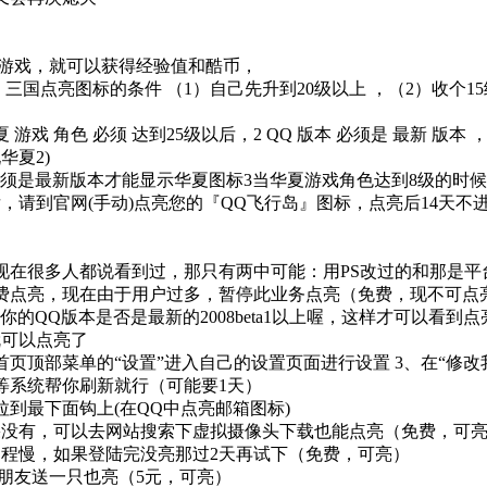
正常游戏，就可以获得经验值和酷币，
国：三国点亮图标的条件 （1）自己先升到20级以上 ，（2）收个
夏 游戏 角色 必须 达到25级以后，2 QQ 版本 必须是 最新 版本 
华夏2)
本必须是最新版本才能显示华夏图标3当华夏游戏角色达到8级的时候
级以后，请到官网(手动)点亮您的『QQ飞行岛』图标，点亮后14
（现在很多人都说看到过，那只有两中可能：用PS改过的和那是
以免费点亮，现在由于用户过多，暂停此业务点亮（免费，现不可点
的QQ版本是否是最新的2008beta1以上喔，这样才可以看到
就可以点亮了
点击首页顶部菜单的“设置”进入自己的设置页面进行设置 3、在“修
。等系统帮你刷新就行（可能要1天）
后拉到最下面钩上(在QQ中点亮邮箱图标)
如果没有，可以去网站搜索下虚拟摄像头下载也能点亮（免费，可
亮过程慢，如果登陆完没亮那过2天再试下（免费，可亮）
让朋友送一只也亮（5元，可亮）