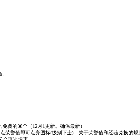
章。
0个,免费的38个（12月1更新。确保最新）
30点荣誉值即可点亮图标(级别下士)。关于荣誉值和经验兑换的
上又会再次熄灭