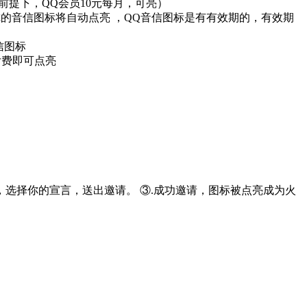
前提下，QQ会员10元每月，可亮）
你的音信图标将自动点亮 ，QQ音信图标是有有效期的，有效期
信图标
付费即可点亮
递，选择你的宣言，送出邀请。 ③.成功邀请，图标被点亮成为火