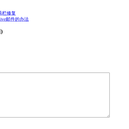
题栏修复
和Live邮件的办法
)