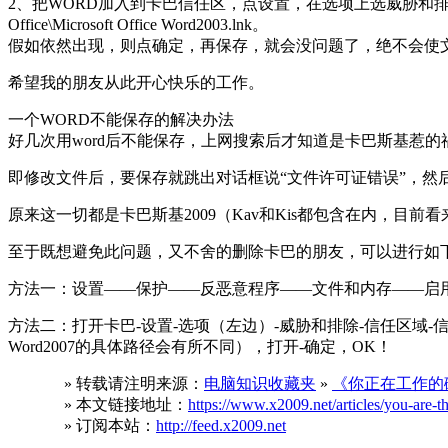
2、把WORD加入到卡巴信任区，点设置，在选项上选威胁和排除，点信任区域，
Office\Microsoft Office Word2003.lnk。
假如依然出现，则点确定，再保存，就会没问题了，绝不会使
希望我的朋友从此开心快乐的工作。
一个WORD不能保存的解决办法
好几次用word后不能保存，上网搜索后才知道是卡巴斯基惹的祸
即修改文件后，要保存就跳出对话框说“文件许可证错误”，
原来这一切都是卡巴斯基2009（Kav和Kis都包含在内，目前看来
至于既想避免此问题，又不舍的删除卡巴的朋友，可以进行如下设置
方法一：设置——保护——反恶意程序——文件和内存——启用
方法二：打开卡巴-设置-选项（左边）-威胁和排除-信任区域-信任程序-添加-浏览
Word2007的具体路径会有所不同），打开-确定，OK！
» 转载请注明来源：
电脑知识收藏夹
»
《你正在工作的
» 本文链接地址：
https://www.x2009.net/articles/you-are
» 订阅本站：
http://feed.x2009.net