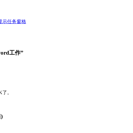
启动时显示任务窗格
rd工作”
K了。
)