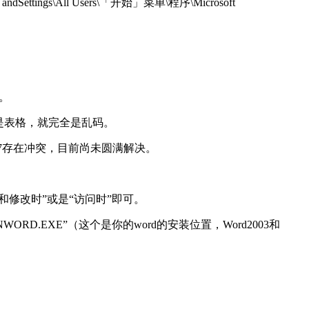
\All Users\「开始」菜单\程序\Microsoft
。
是表格，就完全是乱码。
2007存在冲突，目前尚未圆满解决。
修改时”或是“访问时”即可。
/WINWORD.EXE”（这个是你的word的安装位置，Word2003和