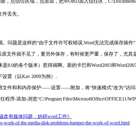
点添加，把WORD加入信任区，C:\Documents andSettings
文件丢失。
。问题是这样的“由于文件许可权错误,Word无法完成保存操作”
然后原文件就不见了，要另外保存，有时候更严重，保存了，尤其
是8.0的各个版本）惹得祸啊。新的卡巴和Word2003和Word
（以Kav 2009为例）.
文件和和内存保护——设置——附加，将“快速模式”改为“访问和
“C:\Program Files\MicrosoftOffice\OFFICE11
磁盘有媒体问题，妨碍word工作》
-the-work-of-the-media-disk-problems-hamper-the-work-of-word.html