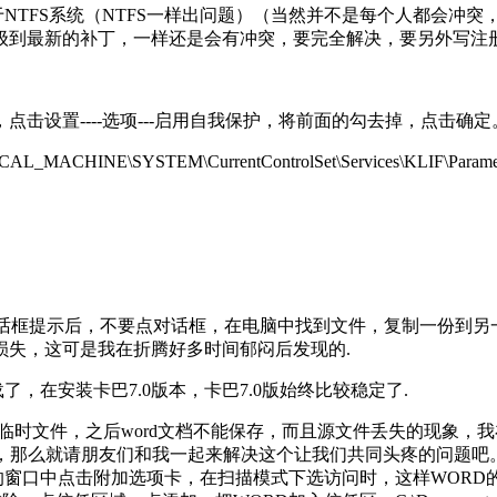
也存在于NTFS系统（NTFS一样出问题）（当然并不是每个人都
级到最新的补丁，一样还是会有冲突，要完全解决，要另外写注
点击设置----选项---启用自我保护，将前面的勾去掉，点击确定
HINE\SYSTEM\CurrentControlSet\Services\KLIF\Par
出错对话框提示后，不要点对话框，在电脑中找到文件，复制一份到
损失，这可是我在折腾好多时间郁闷后发现的.
，在安装卡巴7.0版本，卡巴7.0版始终比较稳定了.
会出现临时文件，之后word文档不能保存，而且源文件丢失的现象
矣，那么就请朋友们和我一起来解决这个让我们共同头疼的问题吧
的窗口中点击附加选项卡，在扫描模式下选访问时，这样WORD