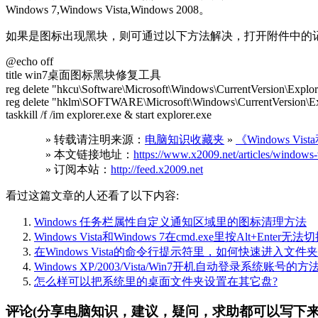
Windows 7,Windows Vista,Windows 2008。
如果是图标出现黑块，则可通过以下方法解决，打开附件中的记
@echo off
title win7桌面图标黑块修复工具
reg delete "hkcu\Software\Microsoft\Windows\CurrentVersion\Explore
reg delete "hklm\SOFTWARE\Microsoft\Windows\CurrentVersion\Expl
taskkill /f /im explorer.exe & start explorer.exe
» 转载请注明来源：
电脑知识收藏夹
»
《Windows V
» 本文链接地址：
https://www.x2009.net/articles/windows-
» 订阅本站：
http://feed.x2009.net
看过这篇文章的人还看了以下内容:
Windows 任务栏属性自定义通知区域里的图标清理方法
Windows Vista和Windows 7在cmd.exe里按Alt+Ente
在Windows Vista的命令行提示符里，如何快速进入文件夹
Windows XP/2003/Vista/Win7开机自动登录系统账号的方
怎么样可以把系统里的桌面文件夹设置在其它盘?
评论(分享电脑知识，建议，疑问，求助都可以写下来