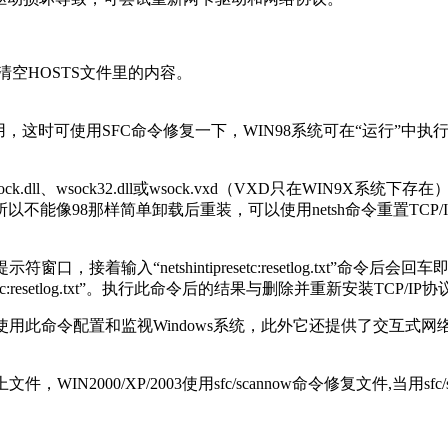
清空HOSTS文件里的内容。
时可使用SFC命令修复一下，WIN98系统可在“运行”中执行SFC，
ll、wsock32.dll或wsock.vxd（VXD只在WIN9X系统下
议，所以不能像98那样简单卸载后重装，可以使用netsh命令重置
输入“netshintipresetc:resetlog.txt”命令后会回
etlog.txt”。执行此命令后的结果与删除并重新安装TCP/IP
使用此命令配置和监视Windows系统，此外它还提供了交互式网
IN2000/XP/2003使用sfc/scannow命令修复文件,当