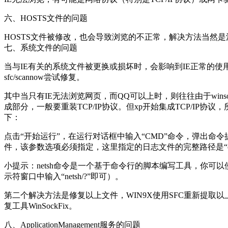
六、HOSTS文件的问题
HOSTS文件被修改，也会导致浏览的不正常，解决方法当然是
七、系统文件的问题
当与IE有关的系统文件被更换或损坏时，会影响到IE正常的使用，这
sfc/scannow尝试修复。
其中当只有IE无法浏览网页，而QQ可以上时，则往往由于winsock.d
成部分，一般要重装TCP/IP协议。但xp开始集成TCP/IP协
下：
点击“开始运行”，在运行对话框中输入“CMD”命令，弹出命令提示符窗口，接着
件，该参数选项必须指定，这里指定的日志文件的完整路径是“c:res
小提示：netsh命令是一个基于命令行的脚本编写工具，你可以
示符窗口中输入“netsh/?”即可）。
第二个解决方法是修复以上文件，WIN9X使用SFC重新提取以上文件，W
复工具WinSockFix。
八、ApplicationManagement服务的问题