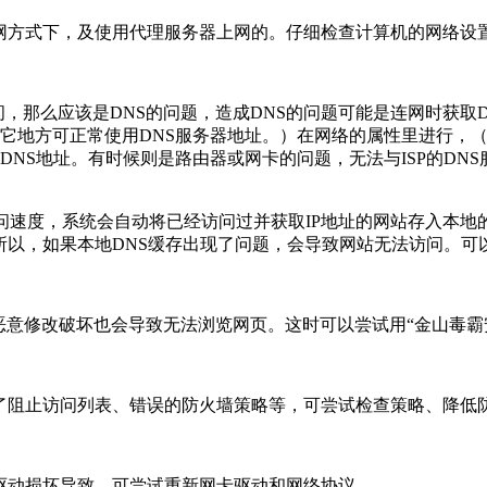
联网方式下，及使用代理服务器上网的。仔细检查计算机的网络设
问，那么应该是DNS的问题，造成DNS的问题可能是连网时获取D
其它地方可正常使用DNS服务器地址。）在网络的属性里进行，（
的DNS地址。有时候则是路由器或网卡的问题，无法与ISP的D
问速度，系统会自动将已经访问过并获取IP地址的网站存入本地的
如果本地DNS缓存出现了问题，会导致网站无法访问。可以在“运行”中执
被恶意修改破坏也会导致无法浏览网页。这时可以尝试用“金山毒霸
进了阻止访问列表、错误的防火墙策略等，可尝试检查策略、降低
网卡驱动损坏导致，可尝试重新网卡驱动和网络协议。