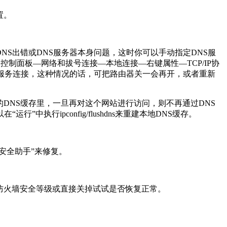
置。
NS出错或DNS服务器本身问题，这时你可以手动指定DNS服
控制面板—网络和拔号连接—本地连接—右键属性—TCP/IP协
NS服务连接，这种情况的话，可把路由器关一会再开，或者重新
DNS缓存里，一旦再对这个网站进行访问，则不再通过DNS
行ipconfig/flushdns来重建本地DNS缓存。
安全助手”来修复。
防火墙安全等级或直接关掉试试是否恢复正常。