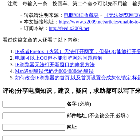
注意：每输入一条，按回车。第二个命令可以先不用输，输完这
» 转载请注明来源：
电脑知识收藏夹
»
《无法浏览网页
» 本文链接地址：
https://www.x2009.net/articles/unable-to-
» 订阅本站：
http://feed.x2009.net
看过这篇文章的人还看了以下内容:
IE或者Firefox（火狐）无法打开网页，但是QQ能够打
电脑可以上QQ但不能浏览网站问题精解
IE浏览器无法打开新窗口的修复方法
Msn遇到错误代码为8004888d的错误
如何改变IE浏览器的首页,以及首页设置变成灰色锁定,标
评论(分享电脑知识，建议，疑问，求助都可以写下来
名字
(必填)
邮件地址
(不会被公开,必填.)
网址