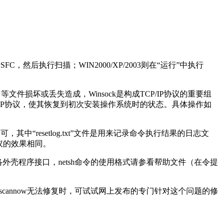
然后执行扫描；WIN2000/XP/2003则在“运行”中执行
存在）等文件损坏或丢失造成，Winsock是构成TCP/IP协议的重要组
TCP/IP协议，使其恢复到初次安装操作系统时的状态。具体操作如
车即可，其中“resetlog.txt”文件是用来记录命令执行结果的日志文
协议的效果相同。
络外壳程序接口，netsh命令的使用格式请参看帮助文件（在令提
用sfc/scannow无法修复时，可试试网上发布的专门针对这个问题的修