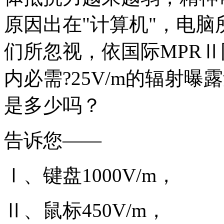
原因出在"计算机"，电
们所忽视，依国际MPRⅡ
内必需?25V/m的辐射
是多少吗？
告诉您——
Ⅰ、键盘1000V/m，
Ⅱ、鼠标450V/m，