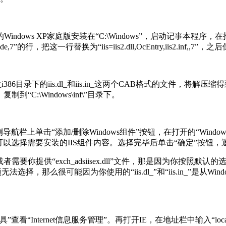
ws XP家庭版安装在“C:\Windows”，启动记事本程序，在打开对话框中
f,hide,7”的行，把这一行替换为“iis=iis2.dll,OcEntry,iis2.inf,,7
录下的iis.dl_和iis.in_这两个CAB格式的文件，将解压缩得到的“ii
inf”，复制到“C:\Windows\inf\”目录下。
“添加/删除Windows组件”按钮，在打开的“Windows组件向
以选择需要安装的IIS组件内容。选择完毕后单击“确定”按钮，
你提供“exch_adsiisex.dll”文件，那是因为你按照默认的选项
法选择，那么很可能因为你使用的“iis.dl_”和“iis.in_”是从Wi
nternet信息服务管理”。再打开IE，在地址栏中输入“local