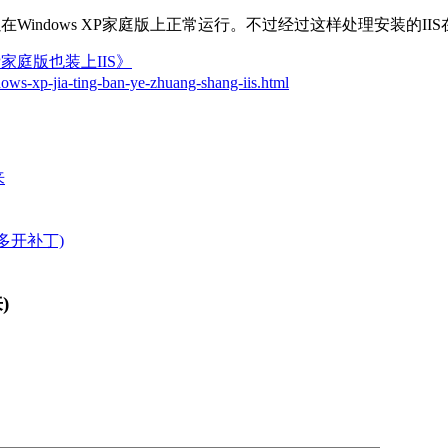
indows XP家庭版上正常运行。不过经过这样处理安装的II
XP家庭版也装上IIS》
dows-xp-jia-ting-ban-ye-zhuang-shang-iis.html
来
号(多开补丁)
)