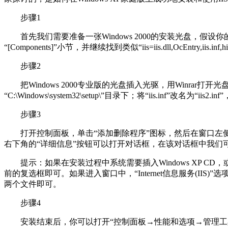
步骤1
首先我们需要准备一张Windows 2000的安装光盘，假设你的Windo
“[Components]”小节，并继续找到类似“iis=iis.dll,OcEntry,iis.in
步骤2
把Windows 2000专业版的光盘插入光驱，用Winrar打开光盘i386目
“C:\Windows\system32\setup\”目录下；将“iis.inf”改名为“iis2.
步骤3
打开控制面板，单击“添加删除程序”图标，然后在窗口左侧导航栏上单击
右下角的“详细信息”按钮可以打开对话框，在该对话框中我们可
提示：如果在安装过程中系统需要插入Windows XP CD，或者需要
前的复选框即可。如果进入窗口中，“Internet信息服务(IIS)”选项无
两个文件即可。
步骤4
安装结束后，你可以打开“控制面板→性能和选项→管理工具”查看“I