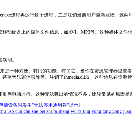
er.exe进程再运行这个进程，二是注销当前用户重新登陆。
动硬盘上的媒体文件信息，如AVI、MP3等。这种媒体文件
以注销预读功能。
的，本来是一种方便、有用的功能。有了它，当你在资源管理器里
至音乐家信息等等。注销了shmedia.dll后，这些信息在
电脑才行。这种无法弹出的情况不多，比较常见的原因是系统中
B存储设备时发生”无法停用通用卷”提示》
i-chu-usb-cun-chu-she-bei-shi-fa-sheng-wu-fa-ting-yong-tong-yong-juan-