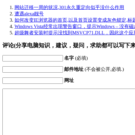
网站迁移一周的状况,301永久重定向似乎没什么作用
遭遇alexa靓号
如何改变IE浏览器的首页,以及首页设置变成灰色锁定,标
Windows Vista经常出现警告窗口，提示Windows – 
超级舞者安装时提示没找到MSVCP71.DLL，因此这个
评论(分享电脑知识，建议，疑问，求助都可以写下来
名字
(必填)
邮件地址
(不会被公开,必填.)
网址