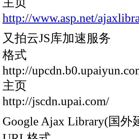
主页
http://www.asp.net/ajaxlibr
又拍云JS库加速服务
格式
http://upcdn.b0.upaiyun.com
主页
http://jscdn.upai.com/
Google Ajax Library(
URL格式