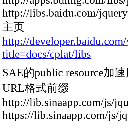
http://libs.baidu.com/jquery
主页
http://developer.baidu.com
title=docs/cplat/libs
SAE的public resour
URL格式前缀
http://lib.sinaapp.com/js/jq
https://lib.sinaapp.com/js/j