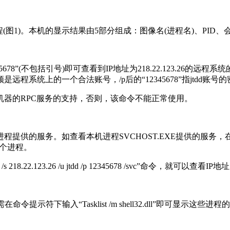
程(图1)。本机的显示结果由5部分组成：图像名(进程名)、PID
 /p 12345678”(不包括引号)即可查看到IP地址为218.22.123.26的
它必须是远程系统上的一个合法账号，/p后的“12345678”指jtdd账号
程机器的RPC服务的支持，否则，该命令不能正常使用。
供的服务。如查看本机进程SVCHOST.EXE提供的服务，在命令提示
这个进程。
.123.26 /u jtdd /p 12345678 /svc”命令，就可以查看I
示符下输入“Tasklist /m shell32.dll”即可显示这些进