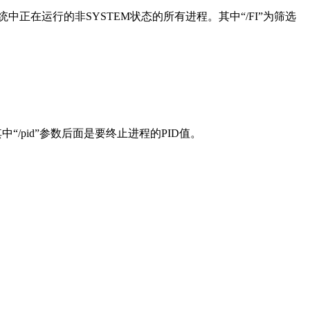
，就可以列出系统中正在运行的非SYSTEM状态的所有进程。其中“/FI”为筛选
即可。其中“/pid”参数后面是要终止进程的PID值。