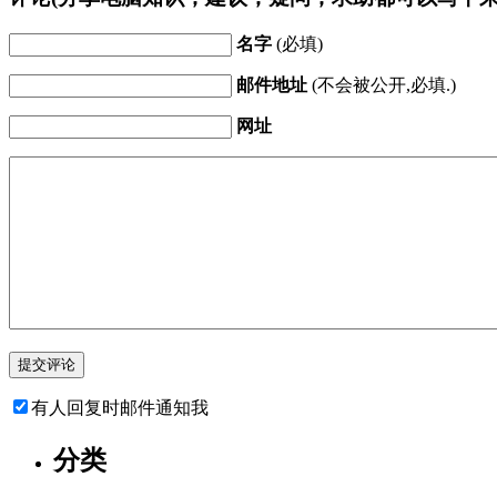
名字
(必填)
邮件地址
(不会被公开,必填.)
网址
有人回复时邮件通知我
分类