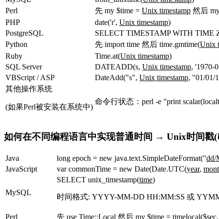
Perl
先
my $time =
Unix timestamp
然后
my 
PHP
date('r',
Unix timestamp
)
PostgreSQL
SELECT TIMESTAMP WITH TIME ZO
Python
先
import time
然后
time.gmtime(
Unix 
Ruby
Time.at(
Unix timestamp
)
SQL Server
DATEADD(s,
Unix timestamp
, '1970-
VBScript / ASP
DateAdd("s",
Unix timestamp
, "01/01/
其他操作系统
命令行状态：
perl -e "print scalar(local
(如果Perl被安装在系统中)
如何在不同编程语言中实现普通时间 → Unix时间戳(
Java
long epoch = new java.text.SimpleDateFormat("
dd/
JavaScript
var commonTime = new Date(Date.UTC(
year
,
mont
SELECT unix_timestamp(
time
)
MySQL
时间格式: YYYY-MM-DD HH:MM:SS 或 YY
Perl
先
use Time::Local
然后
my $time = timelocal($sec,