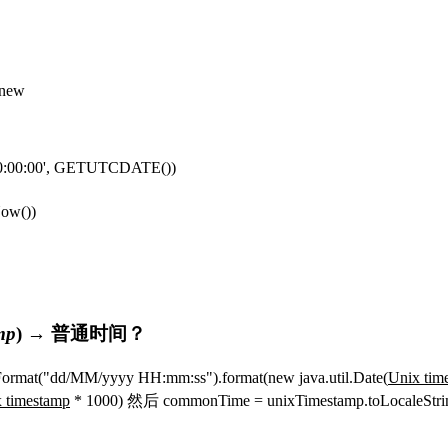
new
0:00:00', GETUTCDATE())
Now())
mp
) → 普通时间？
eFormat("dd/MM/yyyy HH:mm:ss").format(new java.util.Date(
Unix tim
 timestamp
* 1000)
然后
commonTime = unixTimestamp.toLocaleStri