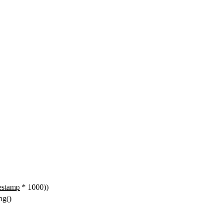
estamp
* 1000))
ng()