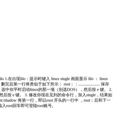
ilo：提示时键入 linux single 画面显示 lilo ： linux
第一行将类似于如下所示： root：：..................... 保存
键）选中你平时启动linux的那一项（别选DOS），然后按 e 键。 2.
=/），然后按 e 键。 3. 修改你现在见到的命令行，加入single，结果如
 #vi /etc/shadow 将第一行，即以root 开头的一行中 ，root：后和下一
即只输入root回车即可登陆root账号。