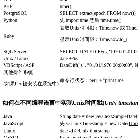
PHP
time()
PostgreSQL
SELECT extract(epoch FROM now())
Python
先
import time
然后
time.time()
获取Unix时间戳：
Time.now
或
Time.
Ruby
显示Unix时间戳：
Time.now.to_i
SQL Server
SELECT DATEDIFF(s, '1970-01-01 0
Unix / Linux
date +%s
VBScript / ASP
DateDiff("s", "01/01/1970 00:00:00", 
其他操作系统
命令行状态：
perl -e "print time"
(如果Perl被安装在系统中)
如何在不同编程语言中实现Unix时间戳(
Unix timesta
Java
String date = new java.text.SimpleDat
JavaScript
先
var unixTimestamp = new Date(
Unix
Linux
date -d @
Unix timestamp
MySQL
from_unixtime(
Unix timestamp
)