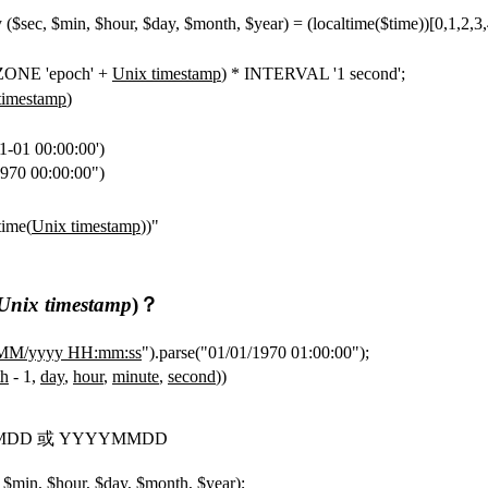
($sec, $min, $hour, $day, $month, $year) = (localtime($time))[0,1,2,3,
NE 'epoch' +
Unix timestamp
) * INTERVAL '1 second';
timestamp
)
01-01 00:00:00')
1970 00:00:00")
time(
Unix timestamp
))"
Unix timestamp
)？
MM/yyyy HH:mm:ss
").parse("01/01/1970 01:00:00");
h
- 1,
day
,
hour
,
minute
,
second
))
MMDD 或 YYYYMMDD
 $min, $hour, $day, $month, $year);