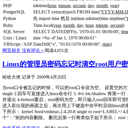
PHP
mktime(
hour
,
minute
,
second
,
day
,
month
,
year
)
PostgreSQL
SELECT extract(epoch FROM date('
YYYY-MM-D
Python
先
import time
然后
int(time.mktime(time.strptime('
Ruby
Time.local(
year
,
month
,
day
,
hour
,
minute
,
second
)
SQL Server
SELECT DATEDIFF(s, '1970-01-01 00:00:00',
tim
Unix / Linux
date +%s -d"Jan 1, 1970 00:00:01"
VBScript / ASP
DateDiff("s", "01/01/1970 00:00:00",
time
)
网页相关
没有评论 »
阅读4,051次
Linux的管理员密码忘记时清空root用户
哈哈大侠 记录于 2009年4月20日
当root口令被忘记的时候，可以把root口令设为空。 设置空的方法就是使用lil
single 2.回车可直接进入linux命令行 3. #vi /etc/shadow
并退出 4.#reboot重启，root密码为空，即只输入root回车即可
进入若出现的画面之后，再次用上下键选中你平时启动linux的那一项（类似于ke
下所示： kernel /boot/vmlinuz-2.4.20-8 single ro r
个“：”前的内容删除。 删完后第一行将类似于如下所示： root：：.......