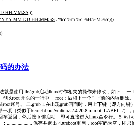
D HH:MM:SS
'));
YYYY-MM-DD HH:MM:SS
', '%Y-%m-%d %H:%M:%S')))
e
)
密码的办法
o/grub启动linux时作相关的操作来修改，如下： 一.lilo 1.在出现l
 将第一行，即以root 开头的一行中 ，root：后和下一个“：”前的内容删除。 删完后
登陆root账号。 二.grub 1.在出现grub画面时，用上下键（即方向
rnel /boot/vmlinuz-2.4.20-8 ro root=LABEL
oot=LABEL=/ 4.回车返回，然后按 b 键启动，即可直接进入linux命令行。 5.
.............. 保存并退出 4.#reboot重启，root密码为空，